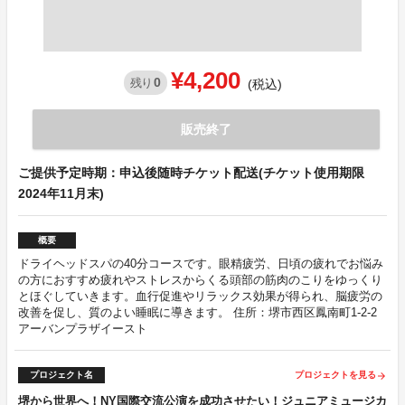
¥4,200
0
残り
(税込)
販売終了
ご提供予定時期：申込後随時チケット配送(チケット使用期限
2024年11月末)
概要
ドライヘッドスパの40分コースです。眼精疲労、日頃の疲れでお悩み
の方におすすめ疲れやストレスからくる頭部の筋肉のこりをゆっくり
とほぐしていきます。血行促進やリラックス効果が得られ、脳疲労の
改善を促し、質のよい睡眠に導きます。 住所：堺市西区鳳南町1-2-2
アーバンプラザイースト
プロジェクト名
プロジェクトを見る
arrow_forward
堺から世界へ！NY国際交流公演を成功させたい！ジュニアミュージカ