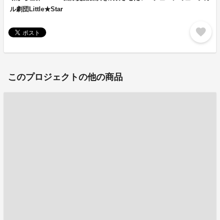
ル劇団Little★Star
favorite
このプロジェクトの他の商品