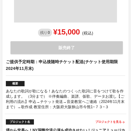
¥15,000
0
残り
(税込)
販売終了
ご提供予定時期：申込後随時チケット配送(チケット使用期限
2024年11月末)
概要
あなたの歌詞が歌になる！あなたのつくった歌詞に音をつけて歌を作
成します。 （3分まで） ※伴奏編曲、楽譜、仮歌、データお渡し【ご
利用の流れ】申込→チケット発送→音楽教室へご連絡（2024年11月末
まで）→歌作成 教室住所：大阪府大阪狭山市今熊1−７３−３
プロジェクト名
プロジェクトを見る
arrow_forward
堺から世界へ！NY国際交流公演を成功させたい！ジュニアミュージカ