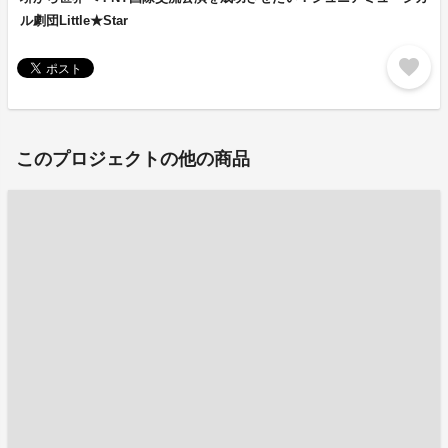
ル劇団Little★Star
favorite
このプロジェクトの他の商品