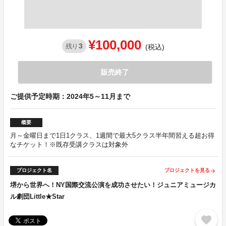
¥100,000
3
残り
(税込)
販売終了
ご提供予定時期：2024年5～11月まで
概要
月～金曜日まで1日1クラス、1週間で最大5クラス半年間習える超お得
なチケット！※既存受講クラスは対象外
プロジェクト名
プロジェクトを見る
arrow_forward
堺から世界へ！NY国際交流公演を成功させたい！ジュニアミュージカ
ル劇団Little★Star
favorite