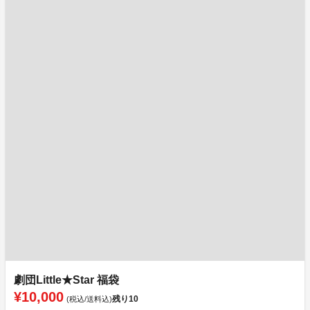
劇団Little★Star 福袋
¥10,000
残り
10
(税込/送料込)