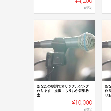
¥4,200
(税込)
あなたの歌詞でオリジナルソング
あ
作ります 提供：もりおか音楽教
作
室
り
¥10,000
(税込)