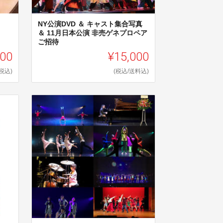
NY公演DVD ＆ キャスト集合写真
テ
＆ 11月日本公演 非売ゲネプロペア
ご招待
500
¥15,000
(税込)
(税込/送料込)