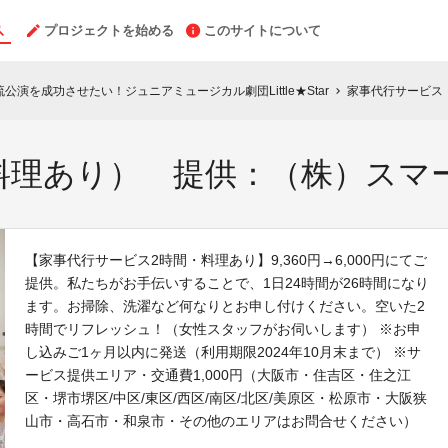
プロジェクトを始める
このサイトについて
演を成功させたい！ジュニアミュージカル劇団Little★Star
家事代行サービス
chevron_right
料理あり） 提供：（株）スマ
【家事代行サービス2時間・料理あり】9,360円→6,000円にてご
提供。私たちがお手伝いすることで、1日24時間が26時間になり
ます。お掃除、洗濯など何なりとお申し付けください。空いた2
時間でリフレッシュ！（女性スタッフがお伺いします） ※お申
し込みご1ヶ月以内に発送（利用期限2024年10月末まで） ※サ
ービス提供エリア・交通費1,000円（大阪市・住吉区・住之江
区・堺市堺区/中区/東区/西区/南区/北区/美原区・松原市・大阪狭
山市・高石市・和泉市・その他のエリアはお問合せください）