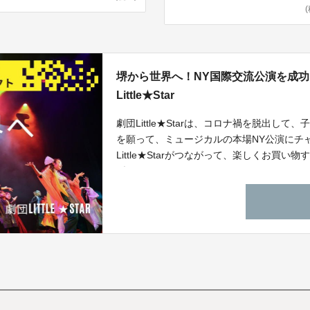
堺から世界へ！NY国際交流公演を成
Little★Star
劇団Little★Starは、コロナ禍を脱出
を願って、ミュージカルの本場NY公演にチ
Little★Starがつながって、楽しくお
型のクラウドファンディングです。