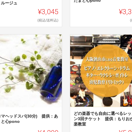
たまと心pono
・ルージュ
¥3,045
¥3,
(税込/送料込)
どの楽器でも自由に選べるレッ
マヘッドスパ(30分) 提供：あ
ン3回チケット 提供：もりお
と心pono
楽教室