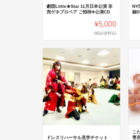
劇団Little★Star 11月日本公演 非
N
売ゲネプロペア ご招待➕公演CD
録D
¥5,000
(税込/送料込)
こ
ドレスリハーサル見学チケット
専