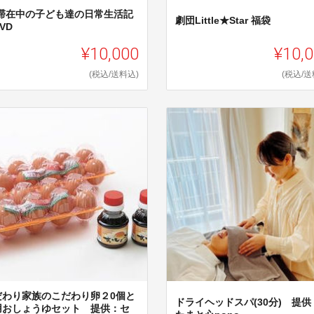
Y滞在中の子ども達の日常生活記
劇団Little★Star 福袋
VD
¥10,000
¥10,
(税込/送料込)
(税込/送
だわり家族のこだわり卵２0個と
ドライヘッドスパ(30分) 提供
用おしょうゆセット 提供：セ