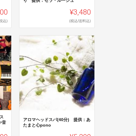
り 提供：セラ・ルージュ
300
¥3,480
(税込)
(税込/送料込)
ス
アロマヘッドスパ(40分) 提供：あ
か音
たまと心pono