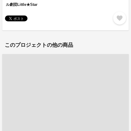
ル劇団Little★Star
favorite
このプロジェクトの他の商品