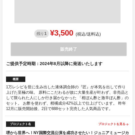
¥3,500
1
残り
(税込/送料込)
販売終了
ご提供予定時期：2024年8月以降に発送いたします
概要
1万レシピを世に生み出した液体調合師の『匠』が本気を出して作り
上げた至極の味。 原料にこだわるが故に大量生産が叶わず、非売品と
して限られた人にしか行き届かなかった 「柑ぼん酢と激辛ぼん酢」の
セット。 お酢を使わず、柑橘成分42%以上で仕上げています。 昨年
12月に販売開始後、2日で888セット完売した人気商品です。
プロジェクト名
プロジェクトを見る
arrow_forward
堺から世界へ！NY国際交流公演を成功させたい！ジュニアミュージカ