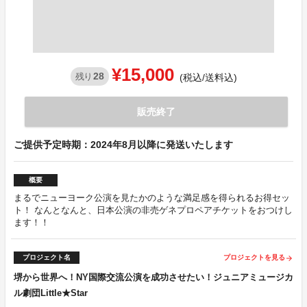
¥15,000
28
残り
(税込/送料込)
販売終了
ご提供予定時期：2024年8月以降に発送いたします
概要
まるでニューヨーク公演を見たかのような満足感を得られるお得セッ
ト！ なんとなんと、日本公演の非売ゲネプロペアチケットをおつけし
ます！！
プロジェクト名
プロジェクトを見る
arrow_forward
堺から世界へ！NY国際交流公演を成功させたい！ジュニアミュージカ
ル劇団Little★Star