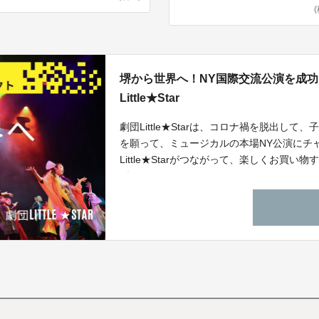
堺から世界へ！NY国際交流公演を成
Little★Star
劇団Little★Starは、コロナ禍を脱出
を願って、ミュージカルの本場NY公演にチ
Little★Starがつながって、楽しくお
型のクラウドファンディングです。