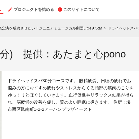
プロジェクトを始める
このサイトについて
演を成功させたい！ジュニアミュージカル劇団Little★Star
ドライヘッドスパ(
chevron_right
分) 提供：あたまと心pono
ドライヘッドスパ30分コースです。 眼精疲労、日頃の疲れでお
悩みの方におすすめ疲れやストレスからくる頭部の筋肉のこりを
ゆっくりとほぐしていきます。血行促進やリラックス効果が得ら
れ、脳疲労の改善を促し、質のよい睡眠に導きます。 住所：堺
市西区鳳南町1-2-2アーバンプラザイースト