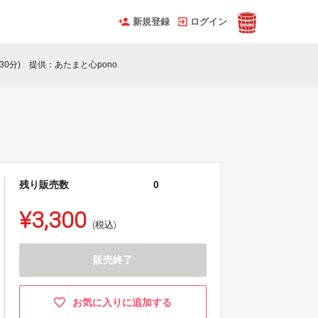
新規登録
ログイン
30分) 提供：あたまと心pono
残り販売数
0
¥3,300
(税込)
販売終了
お気に入りに追加する