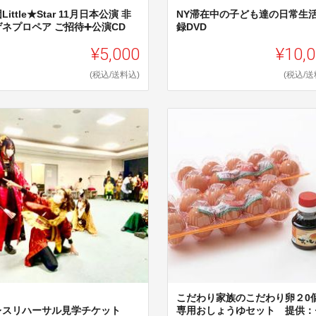
Little★Star 11月日本公演 非
NY滞在中の子ども達の日常生
ゲネプロペア ご招待➕公演CD
録DVD
¥5,000
¥10,
(税込/送料込)
(税込/送
こだわり家族のこだわり卵２0
レスリハーサル見学チケット
専用おしょうゆセット 提供：