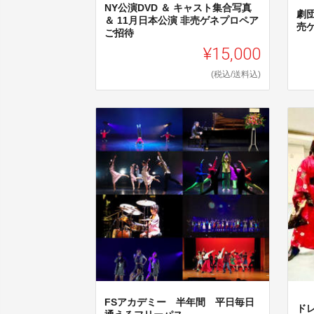
NY公演DVD ＆ キャスト集合写真
劇団
＆ 11月日本公演 非売ゲネプロペア
売
ご招待
¥15,000
(税込/送料込)
FSアカデミー 半年間 平日毎日
ド