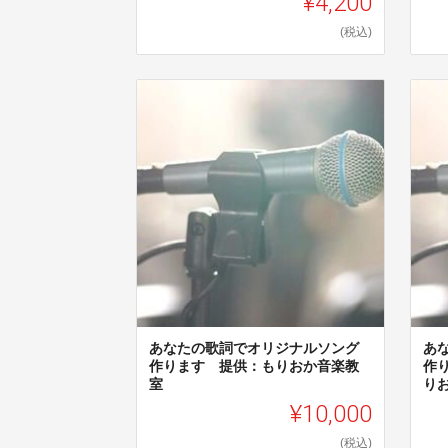
¥4,200
(税込)
あなたの歌詞でオリジナルソング
あ
作ります 提供：もりおか音楽教
作
室
り
¥10,000
(税込)