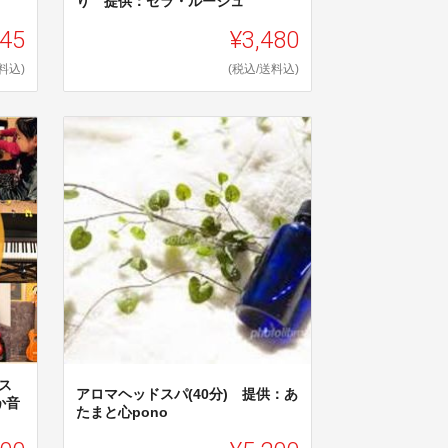
り 提供：セラ・ルージュ
045
¥3,480
料込)
(税込/送料込)
ス
アロマヘッドスパ(40分) 提供：あ
か音
たまと心pono