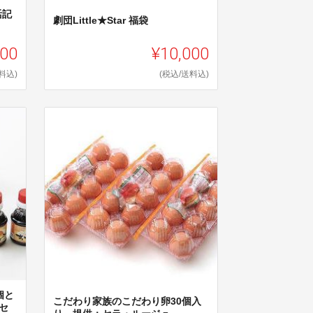
活記
劇団Little★Star 福袋
000
¥10,000
料込)
(税込/送料込)
個と
こだわり家族のこだわり卵30個入
セ