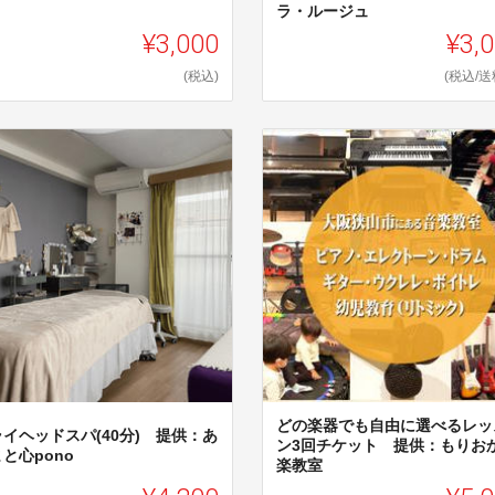
ラ・ルージュ
¥3,000
¥3,
(税込)
(税込/送
どの楽器でも自由に選べるレッ
イヘッドスパ(40分) 提供：あ
ン3回チケット 提供：もりお
と心pono
楽教室