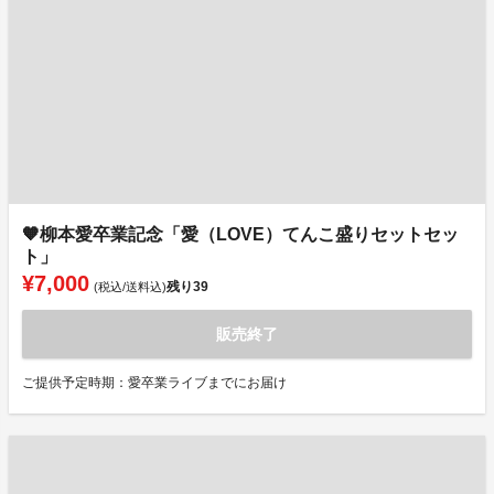
🧡柳本愛卒業記念「愛（LOVE）てんこ盛りセットセッ
ト」
¥7,000
残り
39
(税込/送料込)
販売終了
ご提供予定時期：愛卒業ライブまでにお届け