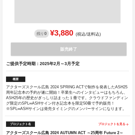
¥3,880
0
残り
(税込/送料込)
販売終了
ご提供予定時期：2025年2月～3月予定
概要
アクターズスクール広島 2024 SPRING ACTで制作を発表したASH25
周年記念本の予約が遂に開始！卒業生へのインタビューはもちろん、
ASH25年の歴史がぎっしり詰まった１冊です。クラウドファンディン
グ限定のSPL∞ASHサイン付き記念本を限定50冊で予約販売！
※SPL∞ASHサインは発売タイミングのメンバーサインになります。
プロジェクト名
プロジェクトを見る
arrow_forward
アクターズスクール広島 2024 AUTUMN ACT ～25周年 Future 2～