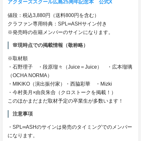
アクターズスクール広島25周年記念本 公式X
値段：税込3,880円（送料800円を含む）
クラファン専用特典：SPL∞ASHサイン付き
※発売時の在籍メンバーのサインになります。
🌸現時点での掲載情報（敬称略）
※取材順
・石野理子 ・段原瑠々（Juice＝Juice） ・広本瑠璃
（OCHA NORMA）
・MIKIKO（演出振付家）・西脇彩華 ・Mizki
・今村美月×由良朱合（クロストークを掲載！）
このほかまだまだ取材予定の卒業生が多数います！
注意事項
・SPL∞ASHのサインは発売のタイミングでのメンバー
になります。