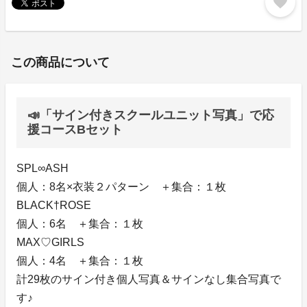
favorite
この商品について
📣「サイン付きスクールユニット写真」で応
援コースBセット
SPL∞ASH
個人：8名×衣装２パターン ＋集合：１枚
BLACK†ROSE
個人：6名 ＋集合：１枚
MAX♡GIRLS
個人：4名 ＋集合：１枚
計29枚のサイン付き個人写真＆サインなし集合写真で
す♪