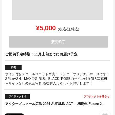
¥5,000
(税込/送料込)
販売終了
ご提供予定時期：11月上旬までにお届け予定
概要
サイン付きスクールユニット写真！ メンバーオリジナルポーズです！
SPL∞ASH、MAX♡GIRLS、BLACK†ROSEのサイン付き個人写真📷
＋サインなしの集合写真 応援購入よろしくお願いします！
プロジェクト名
プロジェクトを見る
arrow_forward
アクターズスクール広島 2024 AUTUMN ACT ～25周年 Future 2～