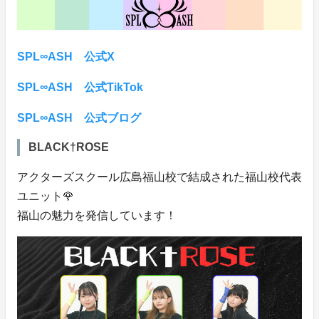
SPL∞ASH 公式X
SPL∞ASH 公式TikTok
SPL∞ASH 公式ブログ
BLACK†ROSE
アクターズスクール広島福山校で結成された福山校代表
ユニット🌹
福山の魅力を発信しています！