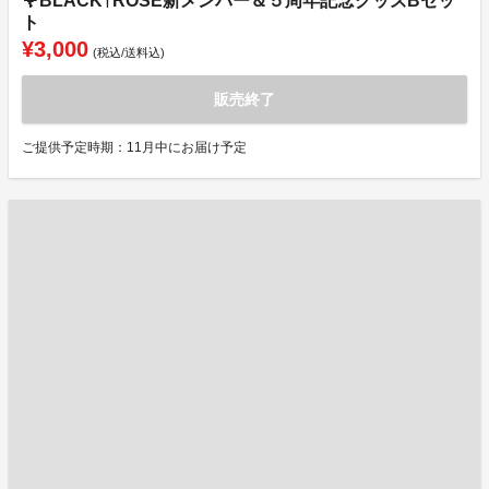
🌹BLACK†ROSE新メンバー＆５周年記念グッズBセッ
ト
¥3,000
(税込/送料込)
販売終了
ご提供予定時期：11月中にお届け予定