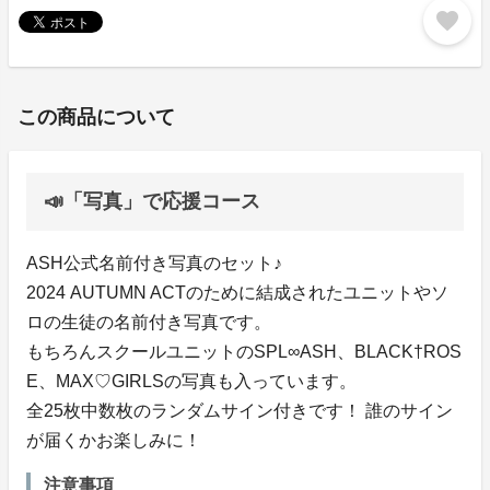
favorite
この商品について
📣「写真」で応援コース
ASH公式名前付き写真のセット♪
2024 AUTUMN ACTのために結成されたユニットやソ
ロの生徒の名前付き写真です。
もちろんスクールユニットのSPL∞ASH、BLACK†ROS
E、MAX♡GIRLSの写真も入っています。
全25枚中数枚のランダムサイン付きです！ 誰のサイン
が届くかお楽しみに！
注意事項