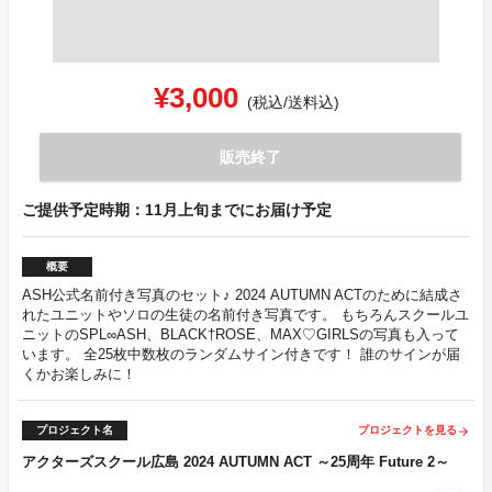
¥3,000
(税込/送料込)
販売終了
ご提供予定時期：11月上旬までにお届け予定
概要
ASH公式名前付き写真のセット♪ 2024 AUTUMN ACTのために結成さ
れたユニットやソロの生徒の名前付き写真です。 もちろんスクールユ
ニットのSPL∞ASH、BLACK†ROSE、MAX♡GIRLSの写真も入って
います。 全25枚中数枚のランダムサイン付きです！ 誰のサインが届
くかお楽しみに！
プロジェクト名
プロジェクトを見る
arrow_forward
アクターズスクール広島 2024 AUTUMN ACT ～25周年 Future 2～