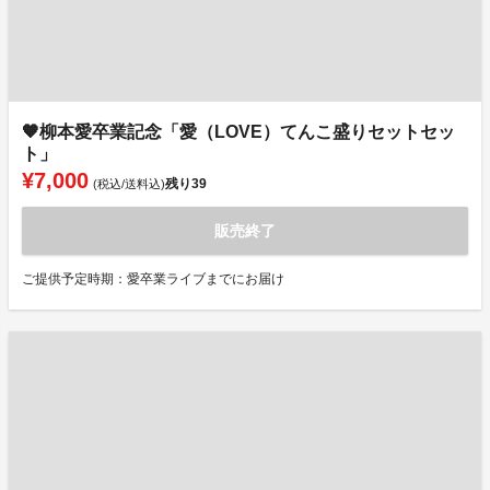
🧡柳本愛卒業記念「愛（LOVE）てんこ盛りセットセッ
ト」
¥7,000
残り
39
(税込/送料込)
販売終了
ご提供予定時期：愛卒業ライブまでにお届け