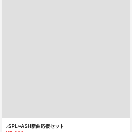
♪SPL∞ASH新曲応援セット