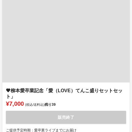
🧡柳本愛卒業記念「愛（LOVE）てんこ盛りセットセッ
ト」
¥7,000
残り
39
(税込/送料込)
販売終了
ご提供予定時期：愛卒業ライブまでにお届け