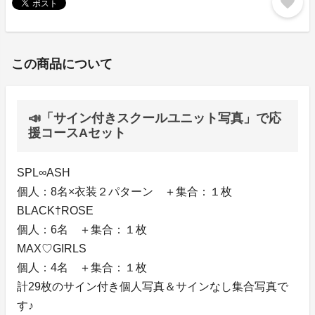
favorite
この商品について
📣「サイン付きスクールユニット写真」で応
援コースAセット
SPL∞ASH
個人：8名×衣装２パターン ＋集合：１枚
BLACK†ROSE
個人：6名 ＋集合：１枚
MAX♡GIRLS
個人：4名 ＋集合：１枚
計29枚のサイン付き個人写真＆サインなし集合写真で
す♪