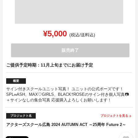
¥5,000
(税込/送料込)
販売終了
ご提供予定時期：11月上旬までにお届け予定
概要
サイン付きスクールユニット写真！ ユニットの公式ポーズです！
SPL∞ASH、MAX♡GIRLS、BLACK†ROSEのサイン付き個人写真📷
＋サインなしの集合写真 応援購入よろしくお願いします！
プロジェクト名
プロジェクトを見る
arrow_forward
アクターズスクール広島 2024 AUTUMN ACT ～25周年 Future 2～