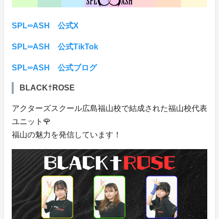
SPL∞ASH 公式X
SPL∞ASH 公式TikTok
SPL∞ASH 公式ブログ
BLACK†ROSE
アクターズスクール広島福山校で結成された福山校代表
ユニット🌹
福山の魅力を発信しています！