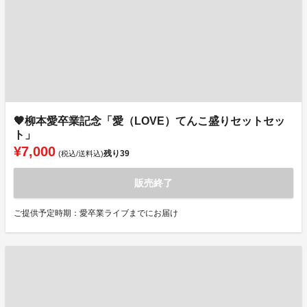
🧡柳本愛卒業記念「愛（LOVE）てんこ盛りセットセッ
ト」
¥7,000
残り
39
(税込/送料込)
販売終了
ご提供予定時期：愛卒業ライブまでにお届け