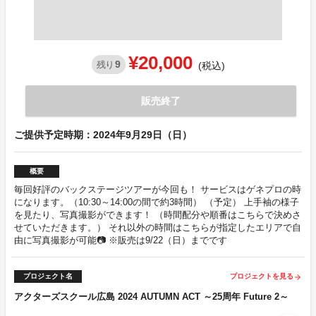
¥20,000
9
残り
(税込)
販売終了
ご提供予定時期：2024年9月29日（日）
概要
毎回好評のバックステージツアーが今回も！ サービスはゲネプロの時
になります。（10:30～14:00の間で約3時間） （予定） 上手袖の様子
を見たり、写真撮影ができます！ （時間配分や順番はこちらで決めさ
せていただきます。） それ以外の時間はこちらが指定したエリアで自
由に写真撮影が可能📷 ※販売は9/22（日）までです
プロジェクト名
プロジェクトを見る
arrow_forward
アクターズスクール広島 2024 AUTUMN ACT ～25周年 Future 2～