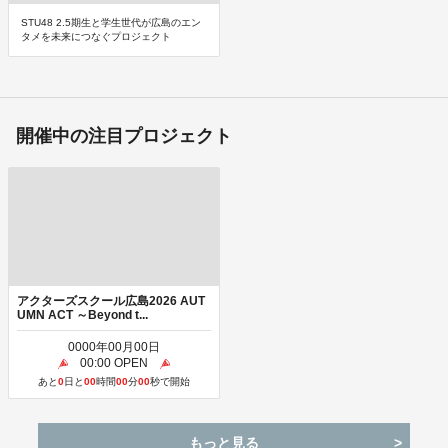
STU48 2.5期生と学生世代が広島のエン
タメを未来につなぐプロジェクト
開催中の注目プロジェクト
アクターズスクール広島2026 AUT
UMN ACT ～Beyond t...
0000
年
00
月
00
日
00
:
00
OPEN
あと
0
日と
00
時間
00
分
00
秒で開始
もっと見る