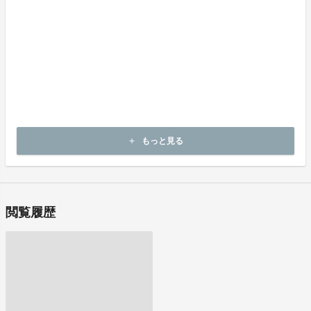
商品到着後14日以内に弊社までご連絡いただいた後、
出品者から連絡のある返送先へご返送下さい。
不良品の取扱条件
商品受取時に必ず商品の確認をお願いいたします。
商品には万全を期しておりますが、万が一下記のような場合にはお
問い合わせフォームにてお問い合わせ下さい。
・申し込まれた商品と異なる商品が届いた場合
・商品が汚れている、または破損している場合
上記理由による不良品は、
商品到着後14日以内に弊社までご連絡いただいた後、
もっと見る
add
出品者から対応方法をお客様宛にご連絡致します。
閲覧履歴