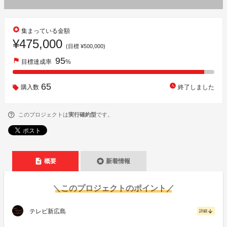
stars
集まっている金額
¥475,000
(目標 ¥500,000)
95
flag
目標達成率
%
65
watch_later
購入数
終了しました
このプロジェクトは
実行確約型
です。
description
stars
概要
新着情報
＼このプロジェクトのポイント／
テレビ新広島
arrow_downward
詳細