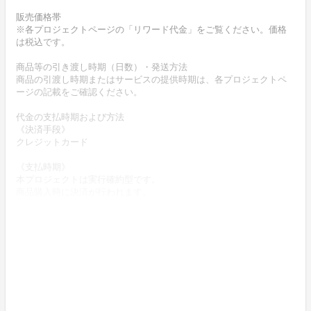
販売価格帯
※各プロジェクトページの「リワード代金」をご覧ください。価格
は税込です。
商品等の引き渡し時期（日数）・発送方法
商品の引渡し時期またはサービスの提供時期は、各プロジェクトペ
ージの記載をご確認ください。
代金の支払時期および方法
《決済手段》
クレジットカード
《支払時期》
本プロジェクトは実行確約型です。
商品購入時に決済が行われます。
商品代金以外に必要な費用 ／送料、消費税等
送料無料 (商品代金に含む)
返品の取扱条件／返品期限、返品時の送料負担または解約や退会条
件
《返品の取扱い条件》
輸送による商品の破損および発送ミスがあった場合のみ返品可。