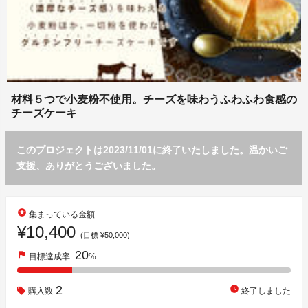
材料５つで小麦粉不使用。チーズを味わうふわふわ食感の
チーズケーキ
このプロジェクトは2023/11/01に終了いたしました。温かいご
支援、ありがとうございました。
stars
集まっている金額
¥10,400
(目標 ¥50,000)
20
flag
目標達成率
%
2
watch_later
購入数
終了しました