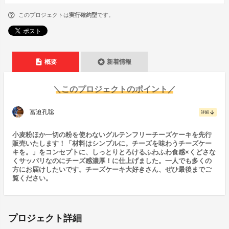
このプロジェクトは
実行確約型
です。
description
stars
概要
新着情報
＼このプロジェクトのポイント／
冨迫孔聡
arrow_downward
詳細
小麦粉ほか一切の粉を使わないグルテンフリーチーズケーキを先行
販売いたします！「材料はシンプルに。チーズを味わうチーズケー
キを。」をコンセプトに、しっとりとろけるふわふわ食感×くどさな
くサッパリなのにチーズ感濃厚！に仕上げました。一人でも多くの
方にお届けしたいです。チーズケーキ大好きさん、ぜひ最後までご
覧ください。
プロジェクト詳細