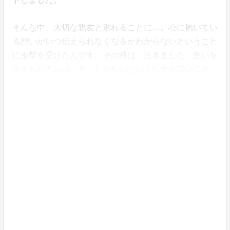
そんな中、大切な親友と別れることに…。心に抱いてい
る想いがいつ伝えられなくなるかわからないということ
に衝撃を受けたんです。その時は、泣きました。想いを
伝えられるのは〈今〉しかないという信念が湧いてき
て、僕自身が〈今〉大切な人に想いを贈れる人間である
ことを決めたんです。その決意を「想い贈り」の言葉に
託しました。
夢は、人をめがけて身軽に飛び回って、笑顔を見ながら
毎日を過ごす生活をすること！
趣味は、トランペット（ブランク10年、練習中）、サ
イクリング（自転車ツーキニスト）、WEBデザイン（2
022活動開始）です。
OHACOユーザーの皆様のご支援は、より充実した体制