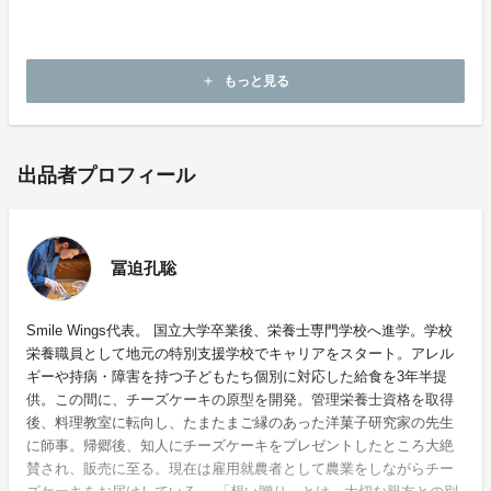
整備（工房の改装や設備の導入など）の費用として、有
り難く使わせたいただきます。想い贈りチーズケーキが
皆様のお口に合いますように♪
もっと見る
add
出品者プロフィール
冨迫孔聡
Smile Wings代表。 国立大学卒業後、栄養士専門学校へ進学。学校
栄養職員として地元の特別支援学校でキャリアをスタート。アレル
ギーや持病・障害を持つ子どもたち個別に対応した給食を3年半提
供。この間に、チーズケーキの原型を開発。管理栄養士資格を取得
後、料理教室に転向し、たまたまご縁のあった洋菓子研究家の先生
に師事。帰郷後、知人にチーズケーキをプレゼントしたところ大絶
賛され、販売に至る。現在は雇用就農者として農業をしながらチー