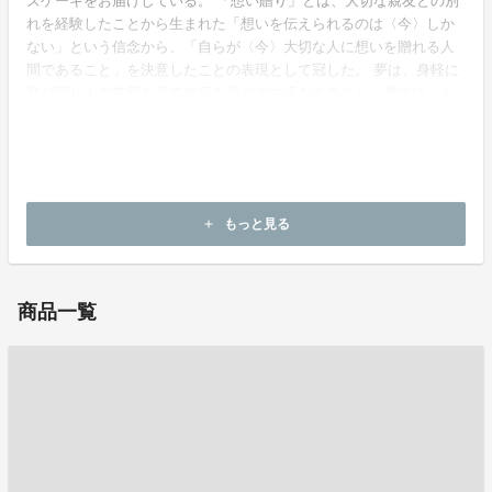
ズケーキをお届けしている。 「想い贈り」とは、大切な親友との別
れを経験したことから生まれた「想いを伝えられるのは〈今〉しか
ない」という信念から、「自らが〈今〉大切な人に想いを贈れる人
間であること」を決意したことの表現として冠した。 夢は、身軽に
飛び回り人の笑顔を見て毎日を過ごす生活をすること。趣味は、ト
ランペット、サイクリング、WEBデザイン。
ホームページ：
https://omoiokuricheesecak.wixsite.com/newhp
もっと見る
add
お問い合わせ：
omoiokuri.cheesecake@gmail.com
商品一覧