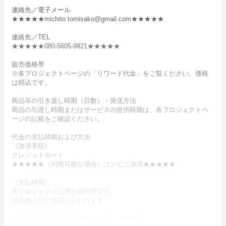
連絡先／電子メール
★★★★★michito.tomisako@gmail.com★★★★★
連絡先／TEL
★★★★★080-5605-9821★★★★★
販売価格帯
※各プロジェクトページの「リワード代金」をご覧ください。価格
は税込です。
商品等の引き渡し時期（日数）・発送方法
商品の引渡し時期またはサービスの提供時期は、各プロジェクトペ
ージの記載をご確認ください。
代金の支払時期および方法
《決済手段》
クレジットカード
★★★★★（利用可能な場合）コンビニ決済★★★★★
《支払時期》
本プロジェクトは実行確約型です。
商品購入時に決済が行われます。
商品代金以外に必要な費用 ／送料、消費税等