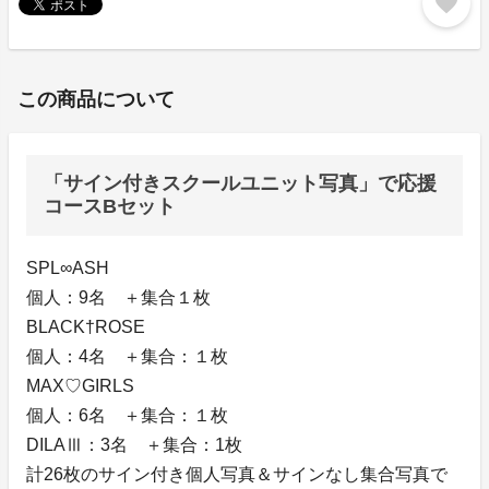
favorite
この商品について
「サイン付きスクールユニット写真」で応援
コースBセット
SPL∞ASH
個人：9名 ＋集合１枚
BLACK†ROSE
個人：4名 ＋集合：１枚
MAX♡GIRLS
個人：6名 ＋集合：１枚
DILAⅢ：3名 ＋集合：1枚
計26枚のサイン付き個人写真＆サインなし集合写真で