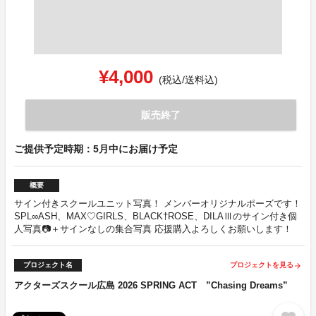
¥4,000
(税込/送料込)
販売終了
ご提供予定時期：5月中にお届け予定
概要
サイン付きスクールユニット写真！ メンバーオリジナルポーズです！
SPL∞ASH、MAX♡GIRLS、BLACK†ROSE、DILAⅢのサイン付き個
人写真📷＋サインなしの集合写真 応援購入よろしくお願いします！
プロジェクト名
プロジェクトを見る
arrow_forward
アクターズスクール広島 2026 SPRING ACT ”Chasing Dreams”