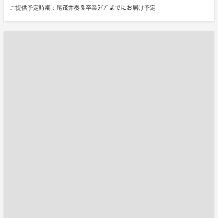
ご提供予定時期：尾茂井奏良卒業ﾗｲﾌﾞまでにお届け予定