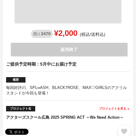
¥2,000
2470
残り
(税込/送料込)
販売終了
ご提供予定時期：5月中にお届け予定
概要
毎回好評の、SPL∞ASH、BLACK†ROSE、MAX♡GIRLSのアクリル
スタンドが今回も登場！
プロジェクト名
プロジェクトを見る
arrow_forward
アクターズスクール広島 2025 SPRING ACT ～We Need Action～
favorite