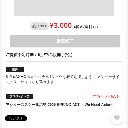
¥3,000
951
残り
(税込/送料込)
販売終了
ご提供予定時期：5月中にお届け予定
概要
SPL∞ASH公式オリジナルTシャツを着て応援しよう！ メンバーサイ
ン入り、サインなし選べます！
プロジェクト名
プロジェクトを見る
arrow_forward
アクターズスクール広島 2025 SPRING ACT ～We Need Action～
favorite