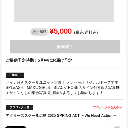
¥5,000
987
残り
(税込/送料込)
販売終了
ご提供予定時期：5月中にお届け予定
概要
サイン付きスクールユニット写真！ メンバーオリジナルポーズです！
SPL∞ASH、MAX♡GIRLS、BLACK†ROSEのサイン付き個人写真📷
＋サインなしの集合写真 応援購入よろしくお願いします！
プロジェクト名
プロジェクトを見る
arrow_forward
アクターズスクール広島 2025 SPRING ACT ～We Need Action～