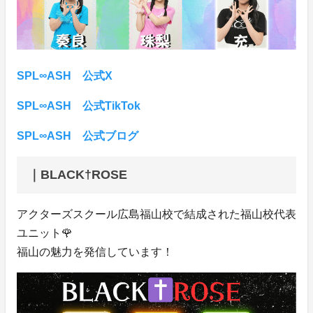
SPL∞ASH 公式X
SPL∞ASH 公式TikTok
SPL∞ASH 公式ブログ
｜BLACK†ROSE
アクターズスクール広島福山校で結成された福山校代表
ユニット🌹
福山の魅力を発信しています！