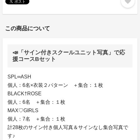
favorite
この商品について
📣「サイン付きスクールユニット写真」で応
援コースBセット
SPL∞ASH
個人：6名×衣装２パターン ＋集合：１枚
BLACK†ROSE
個人：6名 ＋集合：１枚
MAX♡GIRLS
個人：7名 ＋集合：１枚
計28枚のサイン付き個人写真＆サインなし集合写真で
す♪