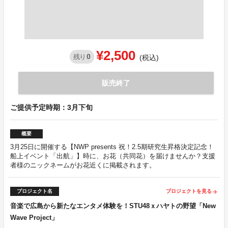
¥2,500
0
残り
(税込)
販売終了
ご提供予定時期：3月下旬
概要
3月25日に開催する【NWP presents 祝！2.5期研究生昇格決定記念！
船上イベント「出航」】時に、お花（共同花）を届けませんか？支援
者様のニックネームがお花近くに掲載されます。
プロジェクト名
プロジェクトを見る
arrow_forward
音楽で広島から新たなエンタメ体験を！STU48ｘハヤトの野望「New
Wave Project」