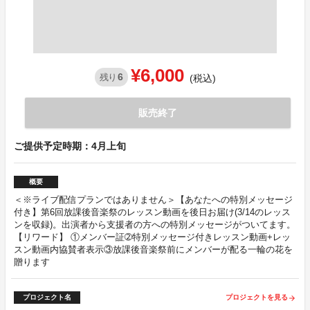
¥6,000
6
残り
(税込)
販売終了
ご提供予定時期：4月上旬
概要
＜※ライブ配信プランではありません＞【あなたへの特別メッセージ
付き】第6回放課後音楽祭のレッスン動画を後日お届け(3/14のレッス
ンを収録)。出演者から支援者の方への特別メッセージがついてます。
【リワード】 ①メンバー証➁特別メッセージ付きレッスン動画+レッ
スン動画内協賛者表示③放課後音楽祭前にメンバーが配る一輪の花を
贈ります
プロジェクト名
プロジェクトを見る
arrow_forward