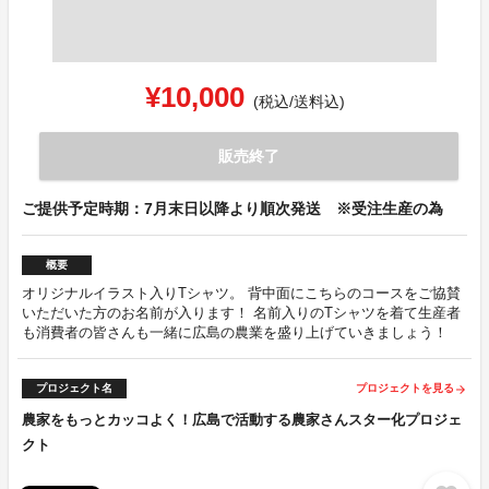
¥10,000
(税込/送料込)
販売終了
ご提供予定時期：7月末日以降より順次発送 ※受注生産の為
概要
オリジナルイラスト入りTシャツ。 背中面にこちらのコースをご協賛
いただいた方のお名前が入ります！ 名前入りのTシャツを着て生産者
も消費者の皆さんも一緒に広島の農業を盛り上げていきましょう！
プロジェクト名
プロジェクトを見る
arrow_forward
農家をもっとカッコよく！広島で活動する農家さんスター化プロジェ
クト