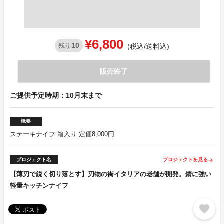
¥6,800
10
残り
(税込/送料込)
販売終了
ご提供予定時期：10月末まで
概要
ステーキナイフ 箱入り 定価8,000円
プロジェクト名
プロジェクトを見る
arrow_forward
【薄刃で鋭く切り落とす】刃物の街イタリアの老舗が開発。錆に強い
軽量キッチンナイフ
favorite