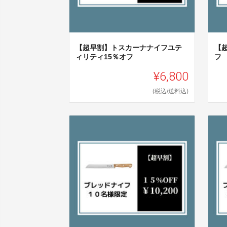
【超早割】トスカーナナイフユテ
【
ィリティ15％オフ
フ
¥6,800
(税込/送料込)