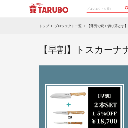
トップ
プロジェクト一覧
【薄刃で鋭く切り落とす】
chevron_right
chevron_right
【早割】トスカーナ