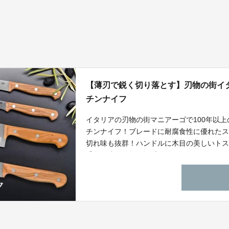
【薄刃で鋭く切り落とす】刃物の街イ
チンナイフ
イタリアの刃物の街マニアーゴで100年以
チンナイフ！ブレードに耐腐食性に優れたステ
切れ味も抜群！ハンドルに木目の美しいト
手首や腕の負担も軽減！