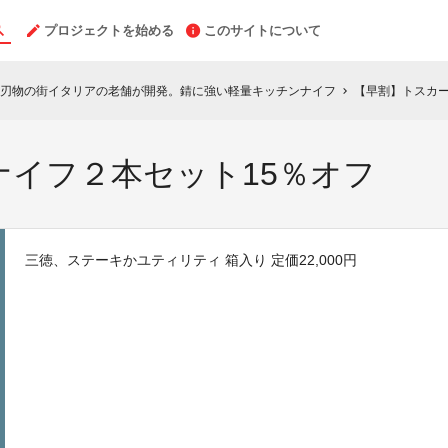
プロジェクトを始める
このサイトについて
刃物の街イタリアの老舗が開発。錆に強い軽量キッチンナイフ
【早割】トスカー
chevron_right
ナイフ２本セット15％オフ
三徳、ステーキかユティリティ 箱入り 定価22,000円