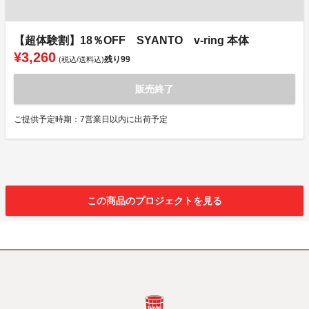
【超体験割】18％OFF SYANTO v-ring 本体
¥3,260
残り
99
(税込/送料込)
販売終了
ご提供予定時期：7営業日以内に出荷予定
この商品のプロジェクトを見る