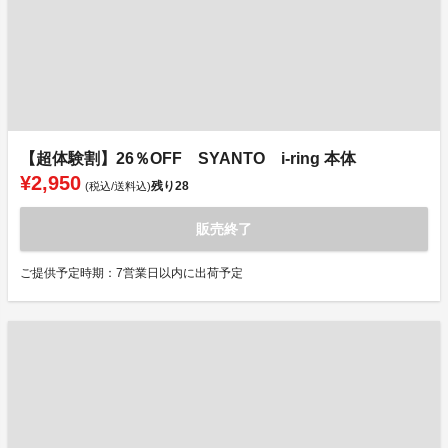
【超体験割】26％OFF SYANTO i-ring 本体
¥2,950
残り
28
(税込/送料込)
販売終了
ご提供予定時期：7営業日以内に出荷予定