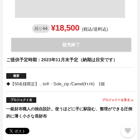
¥18,500
44
残り
(税込/送料込)
販売終了
ご提供予定時期：2023年11月末予定（納期は目安です）
概要
◆【50名様限定】...to®・Sole_zip /Camel(ｷｬﾒﾙ) 1個
プロジェクト名
プロジェクトを見る
arrow_forward
一級財布職人の独自設計。使うほどに手に馴染む、整理ができる圧倒
的に薄く小さな長財布
favorite