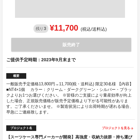
¥11,700
3
残り
(税込/送料込)
販売終了
ご提供予定時期：2023年9月末まで
概要
一般販売予定価格13,800円→11,700(税・送料込) 限定30名様 【内容】
■NT4×1個 カラー：クリーム・ダークグリーン・シルバー・ブラッ
クよりお1つお選びください。 ※皆様のご支援により量産効率が向上
した場合、正規販売価格が販売予定価格より下がる可能性がありま
す。ご了承くださいませ。 ※製造状況により出荷時期が遅れる場合、
早急にご連絡致します。
プロジェクト名
プロジェクトを見る
arrow_forward
【スーツケース専門メーカーが開発】高強度・収納力抜群・持ち運び