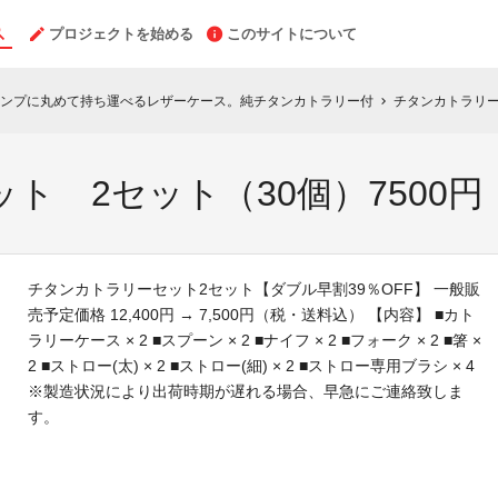
プロジェクトを始める
このサイトについて
ンプに丸めて持ち運べるレザーケース。純チタンカトラリー付
チタンカトラリー
chevron_right
ト 2セット（30個）7500円
チタンカトラリーセット2セット【ダブル早割39％OFF】 一般販
売予定価格 12,400円 → 7,500円（税・送料込） 【内容】 ■カト
ラリーケース × 2 ■スプーン × 2 ■ナイフ × 2 ■フォーク × 2 ■箸 ×
2 ■ストロー(太) × 2 ■ストロー(細) × 2 ■ストロー専用ブラシ × 4
※製造状況により出荷時期が遅れる場合、早急にご連絡致しま
す。