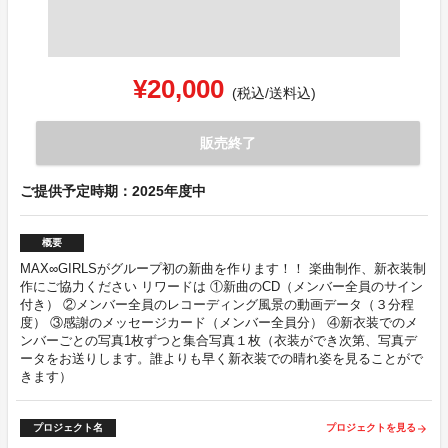
¥20,000
(税込/送料込)
販売終了
ご提供予定時期：2025年度中
概要
MAX∞GIRLSがグループ初の新曲を作ります！！ 楽曲制作、新衣装制
作にご協力ください リワードは ①新曲のCD（メンバー全員のサイン
付き） ②メンバー全員のレコーディング風景の動画データ（３分程
度） ③感謝のメッセージカード（メンバー全員分） ④新衣装でのメ
ンバーごとの写真1枚ずつと集合写真１枚（衣装ができ次第、写真デ
ータをお送りします。誰よりも早く新衣装での晴れ姿を見ることがで
きます）
プロジェクト名
プロジェクトを見る
arrow_forward